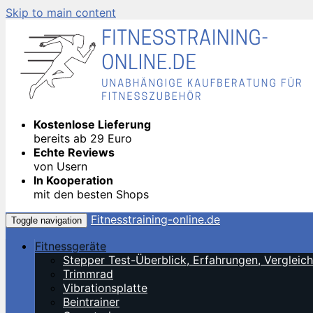
Skip to main content
Kostenlose Lieferung
bereits ab 29 Euro
Echte Reviews
von Usern
In Kooperation
mit den besten Shops
Fitnesstraining-online.de
Toggle navigation
Fitnessgeräte
Stepper Test-Überblick, Erfahrungen, Verglei
Trimmrad
Vibrationsplatte
Beintrainer