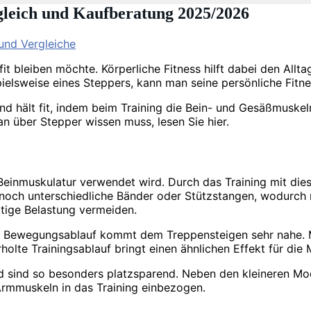
gleich und Kaufberatung 2025/2026
 und Vergleiche
it bleiben möchte. Körperliche Fitness hilft dabei den Allt
ielsweise eines Steppers, kann man seine persönliche Fitne
nd hält fit, indem beim Training die Bein- und Gesäßmusk
an über Stepper wissen muss, lesen Sie hier.
 Beinmuskulatur verwendet wird. Durch das Training mit di
g noch unterschiedliche Bänder oder Stützstangen, wodurch
eitige Belastung vermeiden.
er Bewegungsablauf kommt dem Treppensteigen sehr nahe. Man
lte Trainingsablauf bringt einen ähnlichen Effekt für die 
nd sind so besonders platzsparend. Neben den kleineren M
 Armmuskeln in das Training einbezogen.