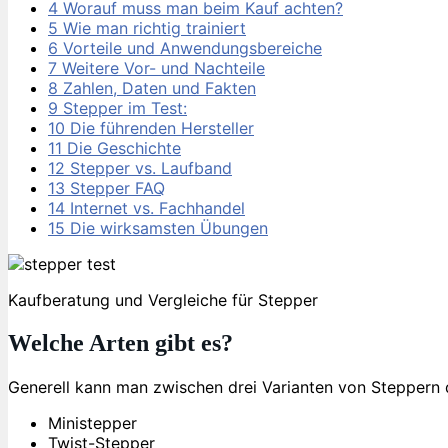
4
Worauf muss man beim Kauf achten?
5
Wie man richtig trainiert
6
Vorteile und Anwendungsbereiche
7
Weitere Vor- und Nachteile
8
Zahlen, Daten und Fakten
9
Stepper im Test:
10
Die führenden Hersteller
11
Die Geschichte
12
Stepper vs. Laufband
13
Stepper FAQ
14
Internet vs. Fachhandel
15
Die wirksamsten Übungen
Kaufberatung und Vergleiche für Stepper
Welche Arten gibt es?
Generell kann man zwischen drei Varianten von Steppern d
Ministepper
Twist-Stepper