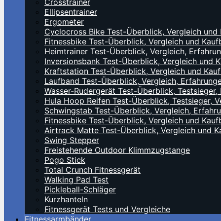
Crosstrainer
Ellipsentrainer
Ergometer
Cyclocross Bike Test-Überblick, Vergleich un
Fitnessbike Test-Überblick, Vergleich und Ka
Heimtrainer Test-Überblick, Vergleich, Erfah
Inversionsbank Test-Überblick, Vergleich und
Kraftstation Test-Überblick, Vergleich und Ka
Laufband Test-Überblick, Vergleich, Erfahrun
Wasser-Rudergerät Test-Überblick, Testsieger
Hula Hoop Reifen Test-Überblick, Testsieger,
Schwingstab Test-Überblick, Vergleich, Erfah
Fitnessbike Test-Überblick, Vergleich und Ka
Airtrack Matte Test-Überblick, Vergleich und
Swing Stepper
Freistehende Outdoor Klimmzugstange
Pogo Stick
Total Crunch Fitnessgerät
Walking Pad Test
Pickleball-Schläger
Kurzhanteln
Fitnessgerät Tests und Vergleiche
Fitnessarmbänder