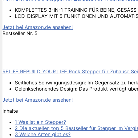
KOMPLETTES 3-IN-1 TRAINING FÜR BEINE, GESÄSS UND
LCD-DISPLAY MIT 5 FUNKTIONEN UND AUTOMATISCHEM S
Jetzt bei Amazon.de ansehen!
Bestseller Nr. 5
RELIFE REBUILD YOUR LIFE Rock Stepper für Zuhause Sei
Seitliches Schwingungsdesign: Im Gegensatz zu herk
Gelenkschonendes Design: Das Produkt verfügt über 
Jetzt bei Amazon.de ansehen!
Inhalte
1
Was ist ein Stepper?
2
Die aktuellen top 5 Bestseller für Stepper im Vergle
3
Welche Arten gibt es?