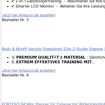
✔ 2-in-1 Ganzkörpertraining － Maximieren Sie Ihre Er
✔ Smarter LCD-Monitor － Behalten Sie Ihre Leistung im
Jetzt bei Amazon.de ansehen!
Bestseller Nr. 3
Body & Mind® Aerobic Steppbrett Elite 3-Stufen Stepper S
🥇 𝗣𝗥𝗘𝗠𝗜𝗨𝗠 𝗤𝗨𝗔𝗟𝗜𝗧Ä𝗧 & 𝗠𝗔𝗧𝗘𝗥𝗜𝗔𝗟 - Säm
💪 𝗘𝗫𝗧𝗥𝗘𝗠 𝗘𝗙𝗙𝗘𝗞𝗧𝗜𝗩𝗘𝗦 𝗧𝗥𝗔𝗜𝗡𝗜𝗡𝗚 𝗠𝗜𝗧...
Jetzt bei Amazon.de ansehen!
Bestseller Nr. 4
PORTENTUM Mini Stepper für Zuhause mit Widerstandsbän