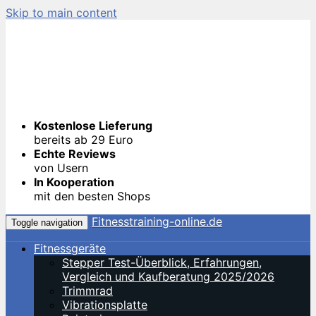
Skip to main content
Kostenlose Lieferung
bereits ab 29 Euro
Echte Reviews
von Usern
In Kooperation
mit den besten Shops
Fitnesstraining-online.de
Toggle navigation
Fitnessgeräte
Stepper Test-Überblick, Erfahrungen,
Vergleich und Kaufberatung 2025/2026
Trimmrad
Vibrationsplatte