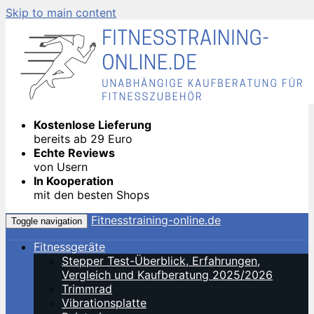
Skip to main content
Kostenlose Lieferung
bereits ab 29 Euro
Echte Reviews
von Usern
In Kooperation
mit den besten Shops
Fitnesstraining-online.de
Toggle navigation
Fitnessgeräte
Stepper Test-Überblick, Erfahrungen,
Vergleich und Kaufberatung 2025/2026
Trimmrad
Vibrationsplatte