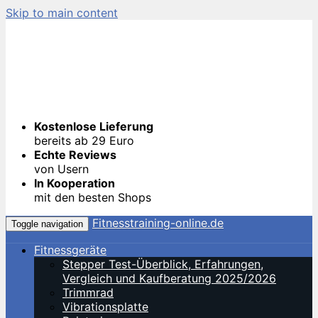
Skip to main content
Kostenlose Lieferung
bereits ab 29 Euro
Echte Reviews
von Usern
In Kooperation
mit den besten Shops
Fitnesstraining-online.de
Toggle navigation
Fitnessgeräte
Stepper Test-Überblick, Erfahrungen,
Vergleich und Kaufberatung 2025/2026
Trimmrad
Vibrationsplatte