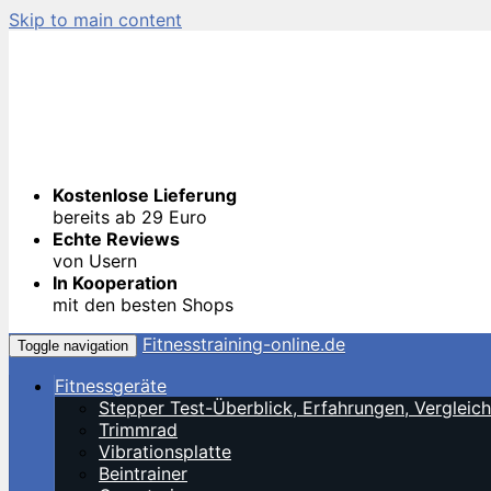
Skip to main content
Kostenlose Lieferung
bereits ab 29 Euro
Echte Reviews
von Usern
In Kooperation
mit den besten Shops
Fitnesstraining-online.de
Toggle navigation
Fitnessgeräte
Stepper Test-Überblick, Erfahrungen, Verglei
Trimmrad
Vibrationsplatte
Beintrainer