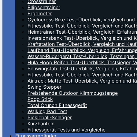
Crosstrainer
Ellipsentrainer
Ergometer
Cyclocross Bike Test-Überblick, Vergleich un
Fitnessbike Test-Überblick, Vergleich und Ka
Heimtrainer Test-Überblick, Vergleich, Erfah
Inversionsbank Test-Überblick, Vergleich und
Kraftstation Test-Überblick, Vergleich und Ka
Laufband Test-Überblick, Vergleich, Erfahrun
Wasser-Rudergerät Test-Überblick, Testsieger
Hula Hoop Reifen Test-Überblick, Testsieger,
Schwingstab Test-Überblick, Vergleich, Erfah
Fitnessbike Test-Überblick, Vergleich und Ka
Airtrack Matte Test-Überblick, Vergleich und
Swing Stepper
Freistehende Outdoor Klimmzugstange
Pogo Stick
Total Crunch Fitnessgerät
Walking Pad Test
Pickleball-Schläger
Kurzhanteln
Fitnessgerät Tests und Vergleiche
Fitnessarmbänder