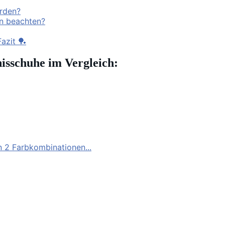
rden?
en beachten?
azit 🏓
nisschuhe im Vergleich:
in 2 Farbkombinationen...